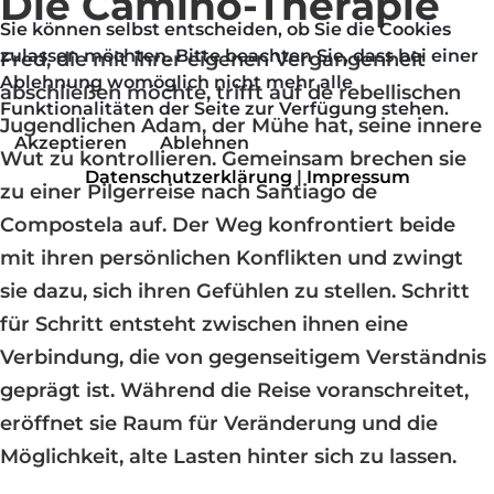
Die Camino-Therapie
Sie können selbst entscheiden, ob Sie die Cookies
zulassen möchten. Bitte beachten Sie, dass bei einer
Fred, die mit ihrer eigenen Vergangenheit
Ablehnung womöglich nicht mehr alle
abschließen möchte, trifft auf de rebellischen
Funktionalitäten der Seite zur Verfügung stehen.
Jugendlichen Adam, der Mühe hat, seine innere
Akzeptieren
Ablehnen
Wut zu kontrollieren. Gemeinsam brechen sie
Datenschutzerklärung
|
Impressum
zu einer Pilgerreise nach Santiago de
Compostela auf. Der Weg konfrontiert beide
mit ihren persönlichen Konflikten und zwingt
sie dazu, sich ihren Gefühlen zu stellen. Schritt
für Schritt entsteht zwischen ihnen eine
Verbindung, die von gegenseitigem Verständnis
geprägt ist. Während die Reise voranschreitet,
eröffnet sie Raum für Veränderung und die
Möglichkeit, alte Lasten hinter sich zu lassen.